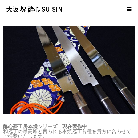
大阪 堺 酔心 SUISIN
酢心夢工房本焼シリーズ 現在製作中
和庖丁の最高峰と言われる本焼庖丁各種を貴方に合わせて
ご提案いたします。