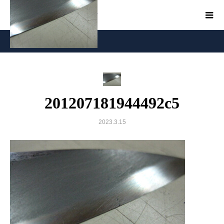
201207181944492c5
201207181944492c5
2023.3.15