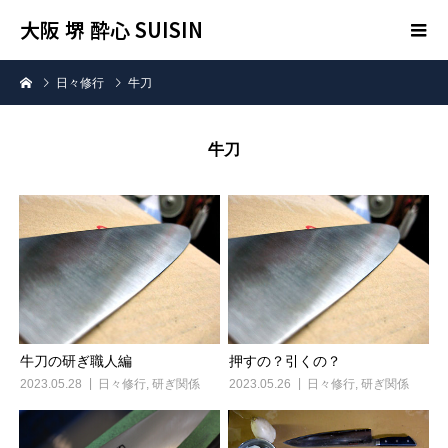
大阪 堺 酔心 SUISIN
日々修行
牛刀
牛刀
牛刀の研ぎ職人編
押すの？引くの？
2023.05.28
日々修行
,
研ぎ関係
2023.05.26
日々修行
,
研ぎ関係