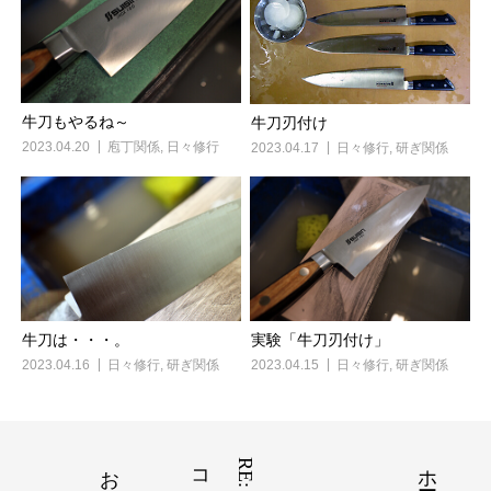
牛刀もやるね～
牛刀刃付け
2023.04.20
庖丁関係
,
日々修行
2023.04.17
日々修行
,
研ぎ関係
牛刀は・・・。
実験「牛刀刃付け」
2023.04.16
日々修行
,
研ぎ関係
2023.04.15
日々修行
,
研ぎ関係
ホーム