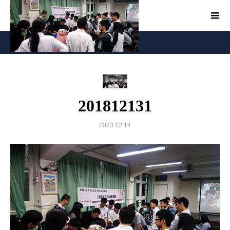
201812131
201812131
2023.12.14