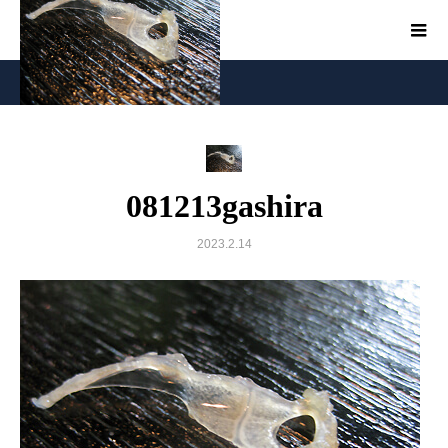
081213gashira
081213gashira
2023.2.14