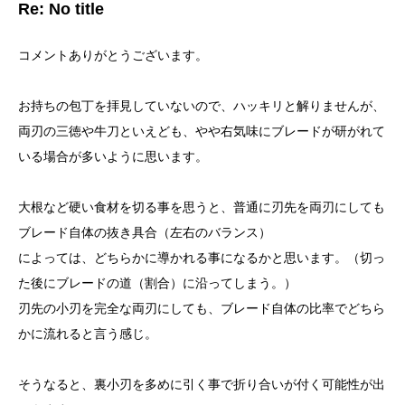
Re: No title
コメントありがとうございます。
お持ちの包丁を拝見していないので、ハッキリと解りませんが、
両刃の三徳や牛刀といえども、やや右気味にブレードが研がれて
いる場合が多いように思います。
大根など硬い食材を切る事を思うと、普通に刃先を両刃にしても
ブレード自体の抜き具合（左右のバランス）
によっては、どちらかに導かれる事になるかと思います。（切っ
た後にブレードの道（割合）に沿ってしまう。）
刃先の小刃を完全な両刃にしても、ブレード自体の比率でどちら
かに流れると言う感じ。
そうなると、裏小刃を多めに引く事で折り合いが付く可能性が出