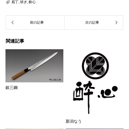
庖丁
,
研ぎ
,
酔心
関連記事
銀三鋼
新潟なう