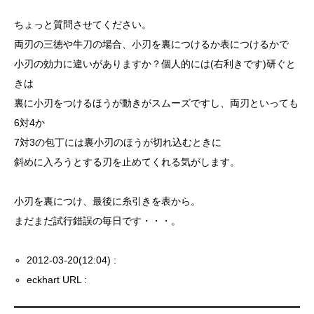
ちょっと質問させてください。
両刃の三徳や牛刀の場合、小刃を裏につけるか表につけるかで
小刃の効力に違いがありますか？個人的には(右利きです)研ぐと
きは
裏に小刃をつけるほうが動きがスムーズですし、両刃といっても
6対4か
7対3の包丁には裏小刃のほうが切れ込むときに
斜めに入ろうとする刃を止めてくれる気がします。
小刃を裏につけ、最後に糸引きを表から。
まだまだ試行錯誤の毎日です・・・。
2012-03-20(12:04) :
eckhart URL :