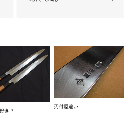
刃付屋違い
好き？