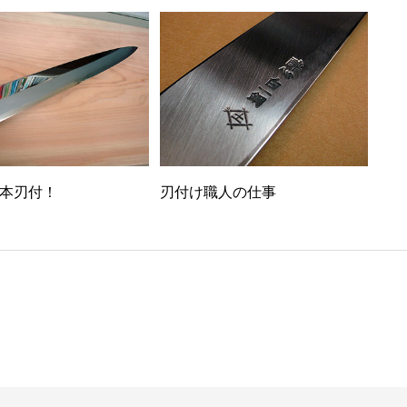
刃付け職人の仕事
本刃付！