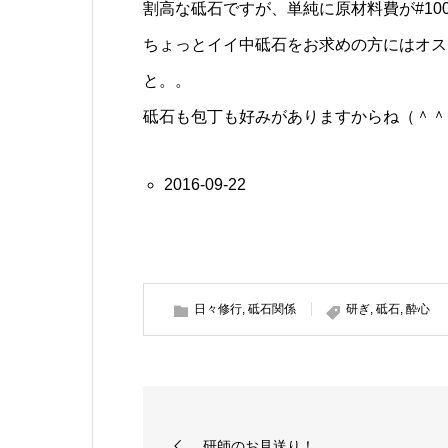
割高な砥石ですが、単純に原材料費が#10
ちょっとイイ中砥石をお求めの方にはオス
と。。
砥石も包丁も好みがありますからね（＾＾
2016-09-22
日々修行
,
砥石関係
研ぎ
,
砥石
,
酔心
研師のお見送り！