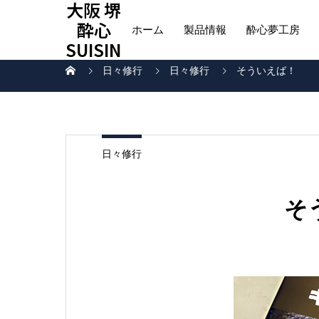
大阪 堺
酔心
ホーム
製品情報
酔心夢工房
SUISIN
日々修行
日々修行
そういえば！
日々修行
そ