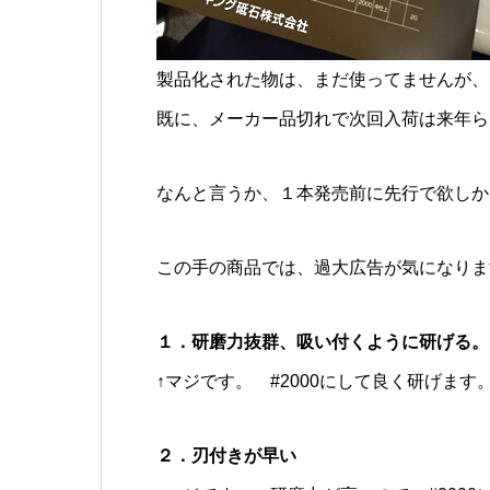
製品化された物は、まだ使ってませんが、
既に、メーカー品切れで次回入荷は来年ら
なんと言うか、１本発売前に先行で欲しか
この手の商品では、過大広告が気になりま
１．研磨力抜群、吸い付くように研げる
↑マジです。 #2000にして良く研げま
２．刃付きが早い