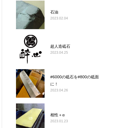
石油
2023.02.04
超人造砥石
2023.04.25
#6000の砥石を#800の砥面
に！
2023.04.26
相性＋α
2023.01.23