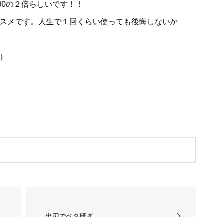
00の２倍らしいです！！
スメです。人生で１回くらい使っても後悔しないか
）
出刃でベタ研ぎ