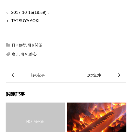
2017-10-15(19:59) :
TATSUYA AOKI
日々修行
,
研ぎ関係
庖丁
,
研ぎ
,
酔心
関連記事