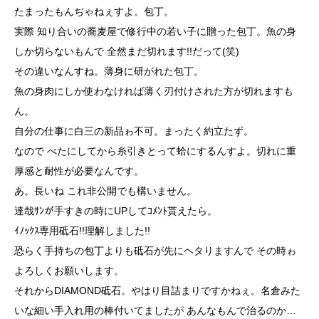
たまったもんぢゃねぇすよ。包丁。
実際 知り合いの蕎麦屋で修行中の若い子に贈った包丁。魚の身
しか切らないもんで 全然まだ切れます!!だって(笑)
その違いなんすね。薄身に研がれた包丁。
魚の身肉にしか使わなければ薄く刃付けされた方が切れますも
ん。
自分の仕事に白三の新品ゎ不可。まったく約立たず。
なので べたにしてから糸引きとって蛤にするんすよ。切れに重
厚感と耐性が必要なんです。
あ。長いね これ非公開でも構いません。
達哉ｻﾝが手すきの時にUPしてｺﾒﾝﾄ貰えたら。
ｲﾉｯｸｽ専用砥石!!理解しました!!
恐らく手持ちの包丁よりも砥石が先にヘタりますんで その時ゎ
よろしくお願いします。
それからDIAMOND砥石。やはり目詰まりですかねぇ。名倉みた
いな細い手入れ用の棒付いてましたが あんなもんで治るのか…