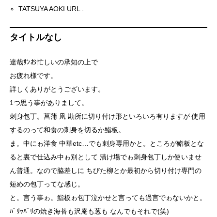
TATSUYA AOKI URL :
タイトルなし
達哉ｻﾝお忙しいの承知の上で
お疲れ様です。
詳しくありがとうございます。
1つ思う事がありまして。
刺身包丁。菖蒲 凧 勘所に切り付け形といろいろ有りますが 使用
するのって和食の刺身を切るか鮨板。
ま。中にゎ洋食 中華etc…でも刺身専用かと。ところが鮨板とな
ると裏で仕込み中ゎ別として 漬け場でゎ刺身包丁しか使いませ
ん普通。なので脇差しに ちびた柳とか最初から切り付け専門の
短めの包丁ってな感じ。
と。言う事ゎ。鮨板ゎ包丁泣かせと言っても過言でゎないかと。
ﾊﾟﾘｯﾊﾟﾘの焼き海苔も沢庵も葱も なんでもそれで(笑)