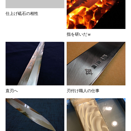
仕上げ砥石の相性
指を研いだｗ
刃付け職人の仕事
直刃へ