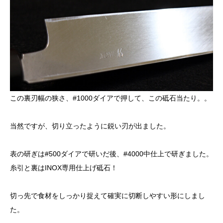
この裏刃幅の狭さ、#1000ダイアで押して、この砥石当たり。。
当然ですが、切り立ったように鋭い刃が出ました。
表の研ぎは#500ダイアで研いだ後、#4000中仕上で研ぎました。
糸引と裏はINOX専用仕上げ砥石！
切っ先で食材をしっかり捉えて確実に切断しやすい形にしまし
た。