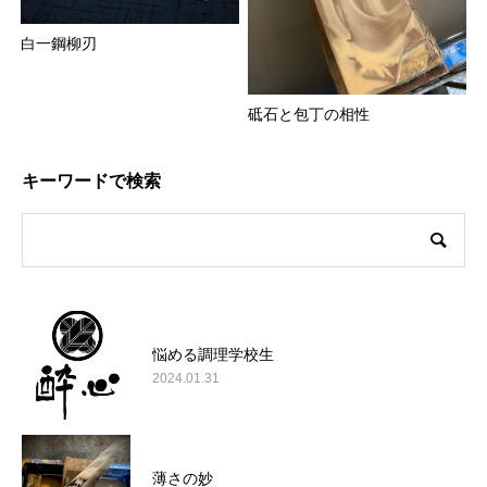
白一鋼柳刃
砥石と包丁の相性
キーワードで検索
悩める調理学校生
2024.01.31
薄さの妙