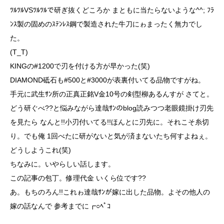
ﾂﾙﾂﾙVSﾂﾙﾂﾙで研ぎ抜くどころか まともに当たらないような^^; ﾌﾗ
ﾝｽ製の固めのｽﾃﾝﾚｽ鋼で製造された牛刀にゎまったく無力でし
た。
(T_T)
KINGの#1200で刃を付ける方が早かった(笑)
DIAMOND砥石も#500と#3000が表裏付いてる品物ですがね。
手元に武生ｻﾝ所の正真正銘V金10号の剣型柳あるんすが さてと。
どう研ぐべ??と悩みながら達哉ｻﾝのblog読みつつ老眼鏡掛け刃先
を見たら なんと!!小刃付いてる!!ほんとに刃先に。それこそ糸切
り。でも俺 1回べたに研がないと気が済まないたち何すよねぇ。
どうしようこれ(笑)
ちなみに。いやらしい話します。
この記事の包丁。修理代金 いくら位です??
あ。もちのろん!!これゎ達哉ｻﾝが嫁に出した品物。よその他人の
嫁の話なんで 参考までに┏○ﾍﾟｺ