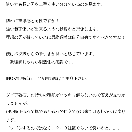
使い方も長い刃を上手く使い分けているのを見ます。
切れに重厚感と耐性ですか！
強い包丁使いが出来るような状況かと想像します。
理想の刃が解っていれば最終調整は自分自身でするべきですね！
僕はベタ抜からの糸引きが良いと感じています。
（調理師じゃない製造側の感覚です。）
INOX専用砥石、ご入用の際はご用命下さい。
ダイア砥石、お持ちの種類がハッキリ解らないので答えが見つか
りませんが、
細い修正砥石で撫でると砥石の目立てが出来て研ぎ掛かりは戻り
ます。
ゴシゴシするのではなく、２～３往復ぐらいで良いかと。。。