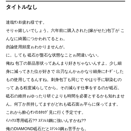
タイトルなし
達哉ｻﾝお疲れ様です。
そりゃ嬉しいでしょう。六年前に購入された(嫁がせた)包丁が こ
んなに綺麗につかわれてるとゎ。
勿論使用頻度ゎわかりませんが。
に。しても 砥石が盤石な状態なことゎ間違いない。
俺ね 包丁の新品形状ってあんまり好きぢゃないんすよ。少し細
身に減ってきた位が好きで 出刃なんかゎかなり細身にｵｰﾀﾞｰした
もの使用してるんすね。刺身包丁も同じで やはり手に馴染むの
って ある程度減らしてから。その減らす仕事をするのが砥石。
砥石の維持ゎゆったり研ぐよりも時間を必要とするかも知れませ
ん。何丁か所持してますがどれも砥石面ゎ平らに保ってます。
これから酔心ｻﾝのｶﾀﾛｸﾞ見に行く予定です。
ｲﾉｯｸｽ専用砥石?? ｽﾃﾝﾚｽ鋼に強いんすかね??
俺のDIAMOND砥石だとｽﾃﾝﾚｽ鋼ゎ苦手かも。