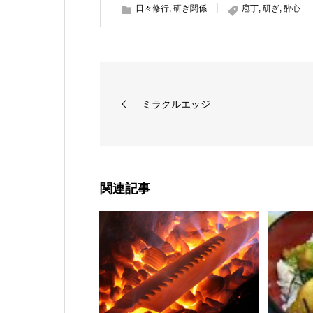
日々修行
,
研ぎ関係
庖丁
,
研ぎ
,
酔心
ミラクルエッジ
関連記事