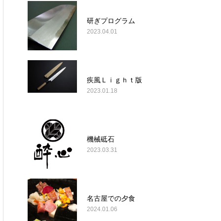
研ぎプログラム
2023.04.01
疾風Ｌｉｇｈｔ版
2023.01.18
機械砥石
2023.03.31
名古屋での夕食
2024.01.06