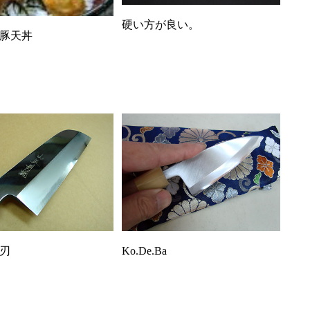
硬い方が良い。
豚天丼
Ko.De.Ba
刃