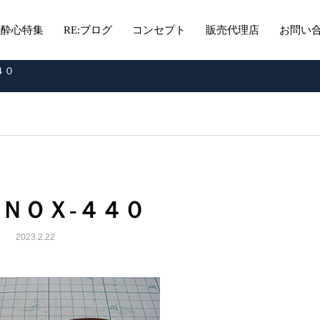
酔心特集
RE:ブログ
コンセプト
販売代理店
お問い
４０
ＩＮＯＸ-４４０
2023.2.22