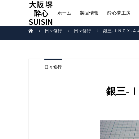
大阪 堺
酔心
ホーム
製品情報
酔心夢工房
SUISIN
日々修行
日々修行
銀三-ＩＮＯＸ-４
日々修行
銀三-