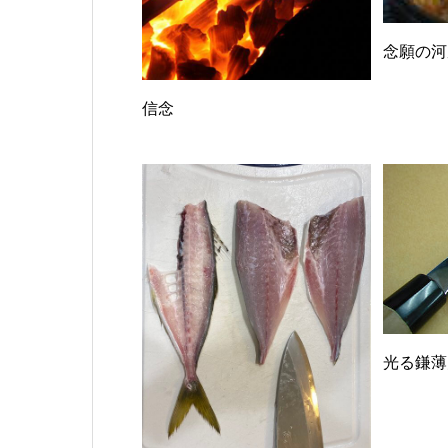
念願の河
信念
光る鎌薄