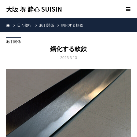
大阪 堺 酔心 SUISIN
日々修行
庖丁関係
鋼化する軟鉄
庖丁関係
鋼化する軟鉄
2023.3.13