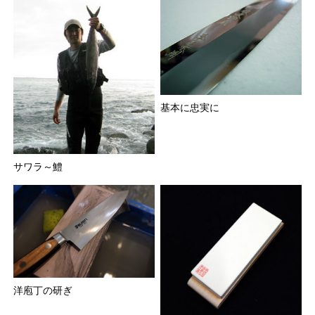
基本に忠実に
サワラ～鱧
洋庖丁の研ぎ