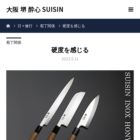
大阪 堺 酔心 SUISIN
日々修行
庖丁関係
硬度を感じる
庖丁関係
硬度を感じる
2023.5.11