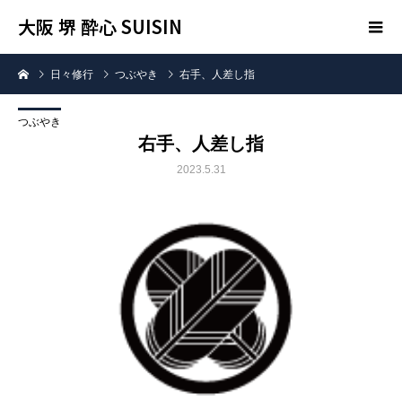
大阪 堺 酔心 SUISIN
日々修行
つぶやき
右手、人差し指
つぶやき
右手、人差し指
2023.5.31