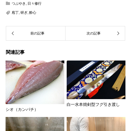
つぶやき
,
日々修行
庖丁
,
研ぎ
,
酔心
関連記事
白一水本焼剣型フグ引き渡し
シオ（カンパチ）