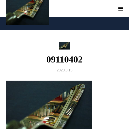
09110402
09110402
2023.3.15