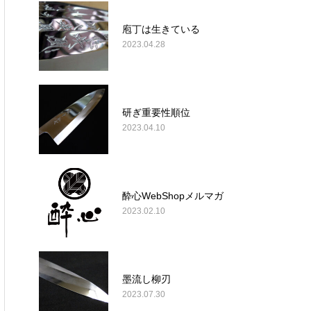
庖丁は生きている
2023.04.28
研ぎ重要性順位
2023.04.10
酔心WebShopメルマガ
2023.02.10
墨流し柳刃
2023.07.30