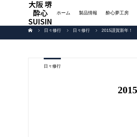
大阪 堺
酔心
ホーム
製品情報
酔心夢工房
SUISIN
日々修行
日々修行
2015謹賀新年！
日々修行
20