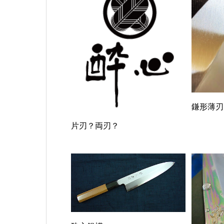
鎌形薄刃
片刃？両刃？