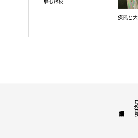
酔心銀椛
疾風と大
Engl