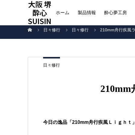
大阪 堺
酔心
ホーム
製品情報
酔心夢工房
SUISIN
日々修行
日々修行
210mm舟行疾風
日々修行
210m
今日の逸品「210mm舟行疾風Ｌｉｇｈｔ