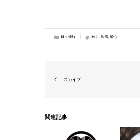
日々修行
庖丁
,
疾風
,
酔心
スカイプ
関連記事