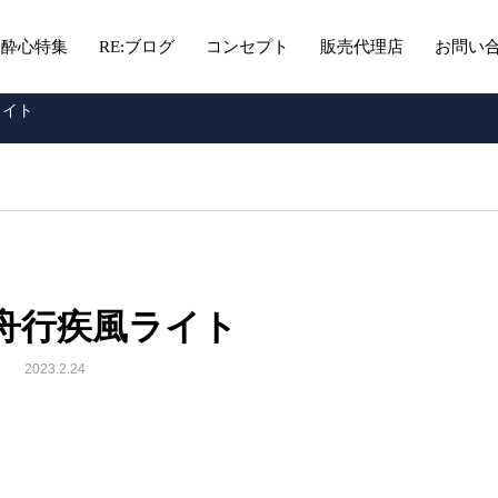
酔心特集
RE:ブログ
コンセプト
販売代理店
お問い
ライト
m舟行疾風ライト
2023.2.24
」