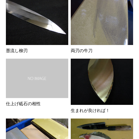
墨流し柳刃
両刃の牛刀
仕上げ砥石の相性
生まれが良ければ！