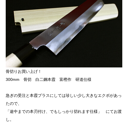
骨切りお買い上げ！
300mm 骨切 白二鋼本霞 富樫作 研道仕様
急ぎの受注と本霞プラスにしては珍しい少し大きなエクボがあっ
たので、
「途中までの本刃付け、でもしっかり切れます仕様」 にてお渡
し。