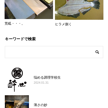
荒砥・・・。
ヒラメ捌く
キーワードで検索
悩める調理学校生
2024.01.31
薄さの妙