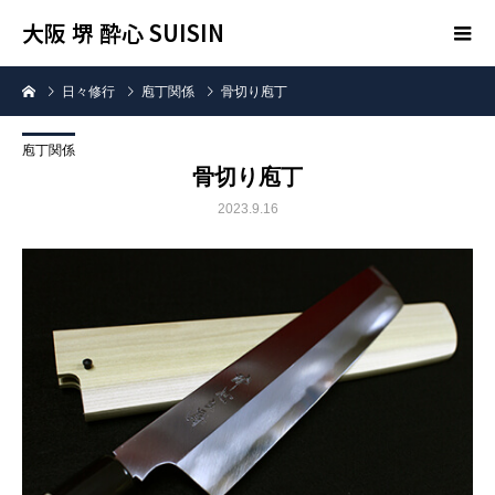
大阪 堺 酔心 SUISIN
日々修行
庖丁関係
骨切り庖丁
庖丁関係
骨切り庖丁
2023.9.16