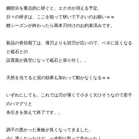
鋼部分を重点的に研ぐと、エクボが消える予定。
日々の研ぎは、ここを狙って研いで下さいのお願いｗｗ
鱧シーズンが終わったら再本刃付けのお約束済みです。
新品の骨切庖丁は、薄刃よりも切刃が広いので、ベタに近くなる
と砥石との
設置面が真空になって砥石と張り付く。。
天然を当てると泥の効果も加わって動かなくなるｗｗ
いずれにしても、これでは刃が薄くて小さく欠けそうなので若干
のハマグリと
糸引きを加えて終了です。。
調子の悪かった巣板が良くなってきました。
少し薄くなったけど、一皮削り取って良かった！