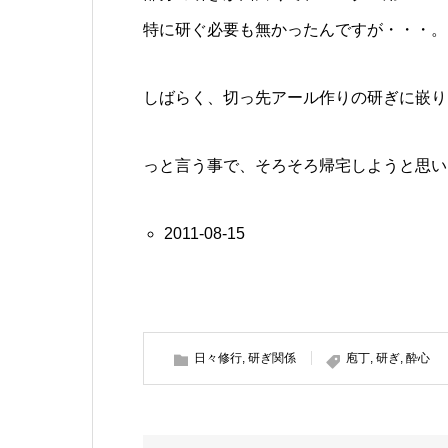
特に研ぐ必要も無かったんですが・・・。
しばらく、切っ先アール作りの研ぎに嵌り
っと言う事で、そろそろ帰宅しようと思い
2011-08-15
日々修行
,
研ぎ関係
庖丁
,
研ぎ
,
酔心