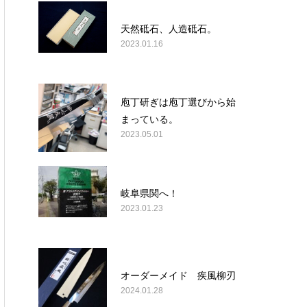
天然砥石、人造砥石。
2023.01.16
庖丁研ぎは庖丁選びから始
まっている。
2023.05.01
岐阜県関へ！
2023.01.23
オーダーメイド 疾風柳刃
2024.01.28