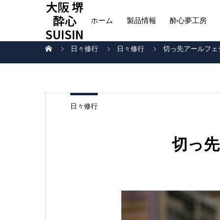
大阪 堺
酔心
ホーム
製品情報
酔心夢工房
SUISIN
日々修行
日々修行
切っ先アールフェ
日々修行
切っ