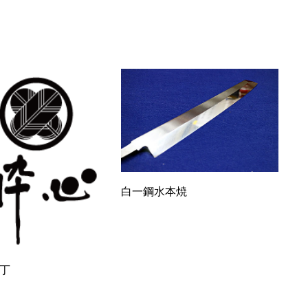
白一鋼水本焼
丁