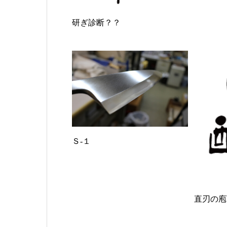
研ぎ診断？？
Ｓ-１
直刃の庖