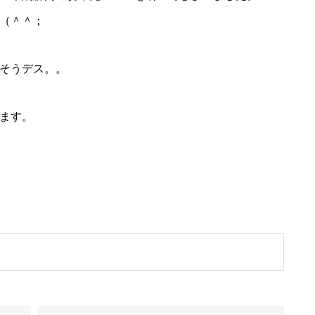
（＾＾；
そうデス。。
ます。