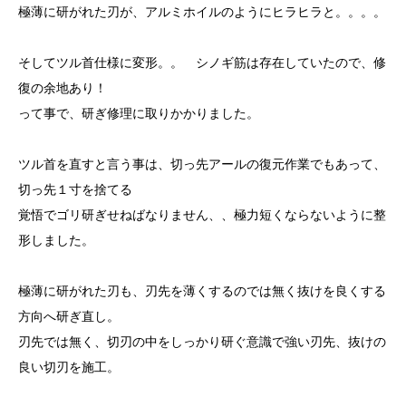
極薄に研がれた刃が、アルミホイルのようにヒラヒラと。。。。
そしてツル首仕様に変形。。 シノギ筋は存在していたので、修
復の余地あり！
って事で、研ぎ修理に取りかかりました。
ツル首を直すと言う事は、切っ先アールの復元作業でもあって、
切っ先１寸を捨てる
覚悟でゴリ研ぎせねばなりません、、極力短くならないように整
形しました。
極薄に研がれた刃も、刃先を薄くするのでは無く抜けを良くする
方向へ研ぎ直し。
刃先では無く、切刃の中をしっかり研ぐ意識で強い刃先、抜けの
良い切刃を施工。