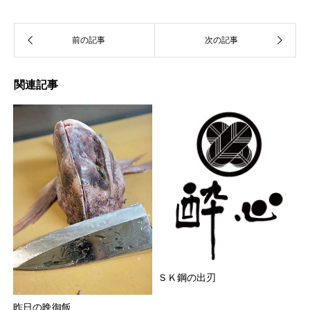
関連記事
ＳＫ鋼の出刃
昨日の晩御飯