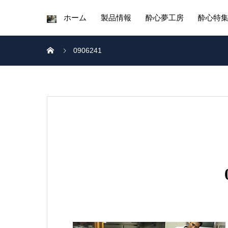
ホーム
製品情報
酔心夢工房
酔心特
0906241