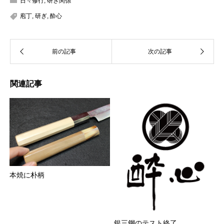
日々修行
,
研ぎ関係
庖丁
,
研ぎ
,
酔心
関連記事
本焼に朴柄
銀三鋼のテスト終了