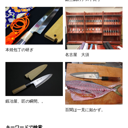
本焼包丁の研ぎ
名古屋 大須
鍛冶屋、匠の瞬間。。
百聞は一見に如かず。
キーワードで検索