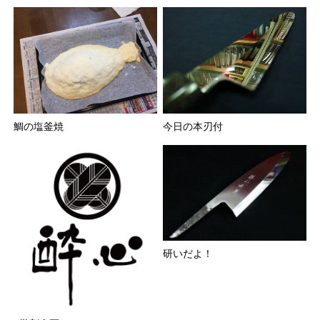
鯛の塩釜焼
今日の本刃付
研いだよ！