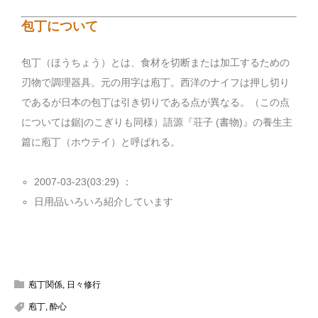
包丁について
包丁（ほうちょう）とは、食材を切断または加工するための
刃物で調理器具。元の用字は庖丁。西洋のナイフは押し切り
であるが日本の包丁は引き切りである点が異なる。（この点
については鋸|のこぎりも同様）語源『荘子 (書物)』の養生主
篇に庖丁（ホウテイ）と呼ばれる。
2007-03-23(03:29) ：
日用品いろいろ紹介しています
庖丁関係
,
日々修行
庖丁
,
酔心