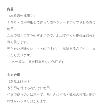
内曇
（本格霞作成用？）
ＩＮＯＸ専用中砥石で作った霞をグレードアップさせる為に
使用。
これで切刃全体を研ぎますので、北山で作った鋼鏡面部分も
薄く曇ります。
光らせた意味ない・・・のですが。 意味あるんです。 ま
ったり光ります。
↑この作業は、見た目重視なお化粧です↑
丸カ合砥
（超仕上げ用？）
糸引刃を付ける為だけに使用。
ベタで使うのとは違って、糸引きにすると砥石の性能と鋼の
相性がハッキリ分かります。