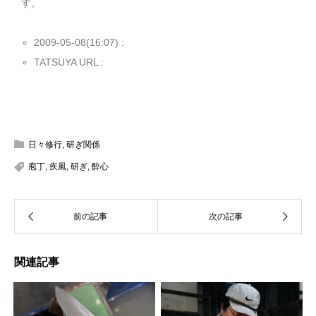
す。
2009-05-08(16:07) :
TATSUYA URL :
日々修行
,
研ぎ関係
庖丁
,
疾風
,
研ぎ
,
酔心
関連記事