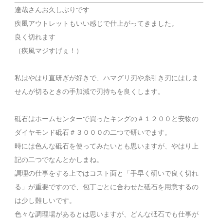
達哉さんお久しぶりです
疾風アウトレットもいい感じで仕上がってきました。
良く切れます
（疾風マジすげぇ！）
私はやはり直研ぎが好きで、ハマグリ刃や糸引き刃にはしま
せんが切るときの手加減で刃持ちを良くします。
砥石はホームセンターで買ったキングの＃１２００と安物の
ダイヤモンド砥石＃３０００の二つで研いでます。
時には色んな砥石を使ってみたいとも思いますが、やはり上
記の二つでなんとかしまね。
調理の仕事をする上ではコスト面と「手早く研いで良く切れ
る」が重要ですので、包丁ごとに合わせた砥石を用意するの
は少し難しいです。
色々な調理場があるとは思いますが、どんな砥石でも仕事が