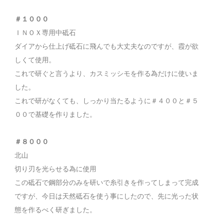
＃１０００
ＩＮＯＸ専用中砥石
ダイアから仕上げ砥石に飛んでも大丈夫なのですが、霞が欲
しくて使用。
これで研ぐと言うより、カスミッシモを作る為だけに使いま
した。
これで研がなくても、しっかり当たるように＃４００と＃５
００で基礎を作りました。
＃８０００
北山
切り刃を光らせる為に使用
この砥石で鋼部分のみを研いで糸引きを作ってしまって完成
ですが、今日は天然砥石を使う事にしたので、先に光った状
態を作るべく研ぎました。