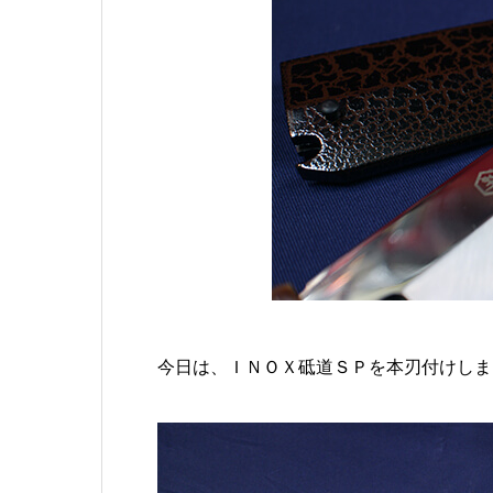
今日は、ＩＮＯＸ砥道ＳＰを本刃付けしま