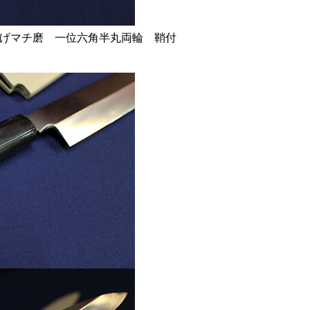
げマチ磨 一位六角半丸両輪 鞘付