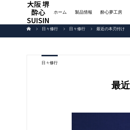
大阪 堺
酔心
ホーム
製品情報
酔心夢工房
SUISIN
日々修行
日々修行
最近の本刃付け
日々修行
最