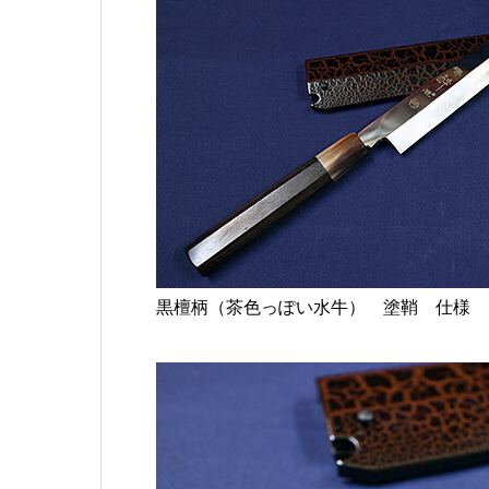
黒檀柄（茶色っぽい水牛） 塗鞘 仕様 