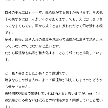
自分の手元にはもう一本、鍛流線がでる包丁があります。その包
丁の裏すきには二ヶ所アイケがあります。でも、刃ははっきり言
ってなまくらです。鞘から抜くときに擦れただけで刃が潰れる程
です。
多分、鍛接と焼き入れの温度を見誤って温度が低過ぎて焼きが入
っていないのではないかと思います。
だから鍛流線も結晶が粗大化することなく残ったと推測していま
す。
と、色々書きましたがあくまで推測です。
焼きならしや焼き入れによって鍛流線が消えてしまうのかどうか
も分かりません。
長時間800度位で加熱していれば消えると思いますが。m(__)m
鍛流線が出る出ないは砥石との相性も大きく関係していると思い
ます。