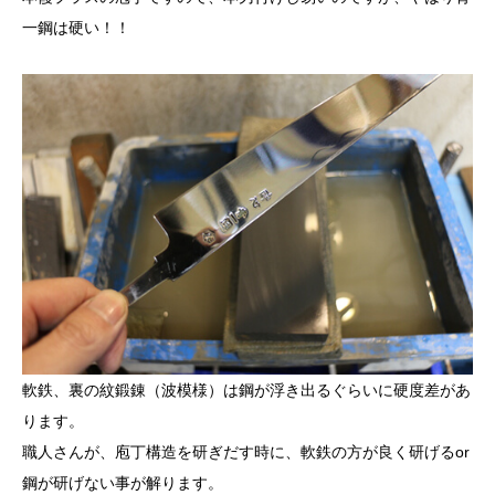
一鋼は硬い！！
軟鉄、裏の紋鍛錬（波模様）は鋼が浮き出るぐらいに硬度差があ
ります。
職人さんが、庖丁構造を研ぎだす時に、軟鉄の方が良く研げるor
鋼が研げない事が解ります。