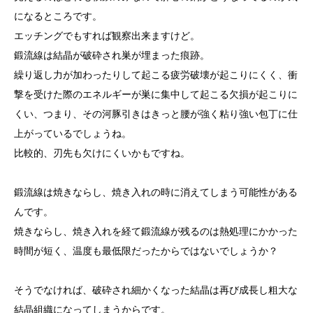
になるところです。
エッチングでもすれば観察出来ますけど。
鍛流線は結晶が破砕され巣が埋まった痕跡。
繰り返し力が加わったりして起こる疲労破壊が起こりにくく、衝
撃を受けた際のエネルギーが巣に集中して起こる欠損が起こりに
くい、つまり、その河豚引きはきっと腰が強く粘り強い包丁に仕
上がっているでしょうね。
比較的、刃先も欠けにくいかもですね。
鍛流線は焼きならし、焼き入れの時に消えてしまう可能性がある
んです。
焼きならし、焼き入れを経て鍛流線が残るのは熱処理にかかった
時間が短く、温度も最低限だったからではないでしょうか？
そうでなければ、破砕され細かくなった結晶は再び成長し粗大な
結晶組織になってしまうからです。