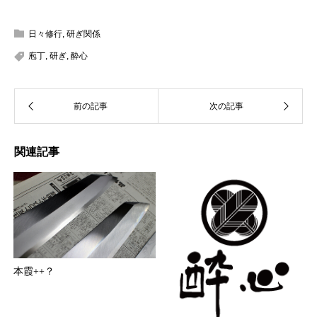
日々修行
,
研ぎ関係
庖丁
,
研ぎ
,
酔心
関連記事
本霞++？