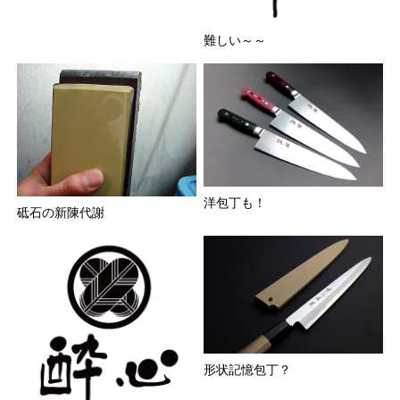
難しい～～
洋包丁も！
砥石の新陳代謝
形状記憶包丁？