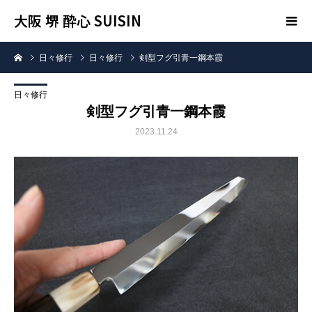
大阪 堺 酔心 SUISIN
日々修行
日々修行
剣型フグ引青一鋼本霞
日々修行
剣型フグ引青一鋼本霞
2023.11.24