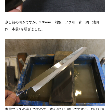
少し前の研ぎですが、270mm 剣型 フグ引 青一鋼 池田
作 本霞+を研ぎました。
本霞プラスの庖丁ですので、本刃付けし易いのですが、やはり青