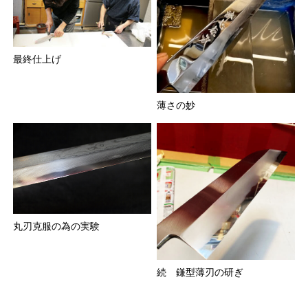
最終仕上げ
薄さの妙
丸刃克服の為の実験
続 鎌型薄刃の研ぎ