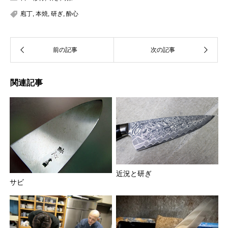
庖丁
,
本焼
,
研ぎ
,
酔心
関連記事
近況と研ぎ
サビ