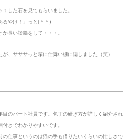
ｅｔした石を見てもらいました。
るやけ！」っと(＾＾)
とか長い談義をして・・・。
たが、サササっと箱に仕舞い棚に隠しました（笑）
年目のパート社員です。包丁の研ぎ方が詳しく紹介され
画付きでわかりやすいです。
前の仕事というのは猫の手も借りたいくらいの忙しさで