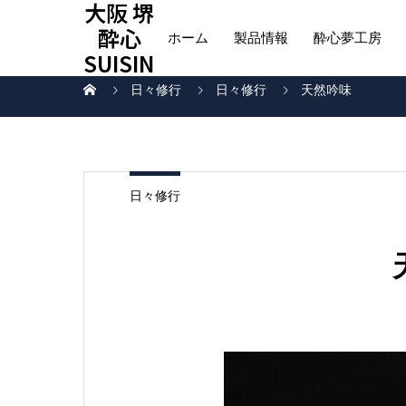
大阪 堺
酔心
ホーム
製品情報
酔心夢工房
SUISIN
日々修行
日々修行
天然吟味
日々修行