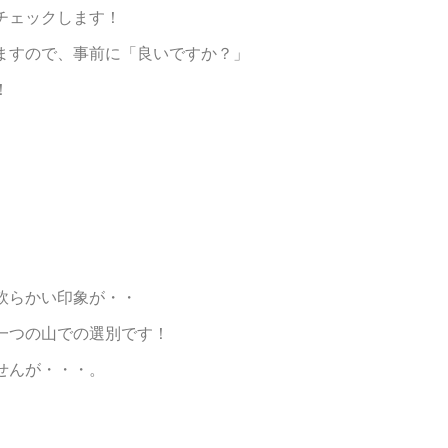
チェックします！
ますので、事前に「良いですか？」
！
軟らかい印象が・・
一つの山での選別です！
せんが・・・。