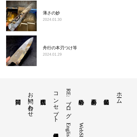
薄さの妙
2024.01.30
舟行の本刃つけ等
2024.01.29
お問い合わせ
コンセプト
RE:ブログ
ホーム
English
WebShop