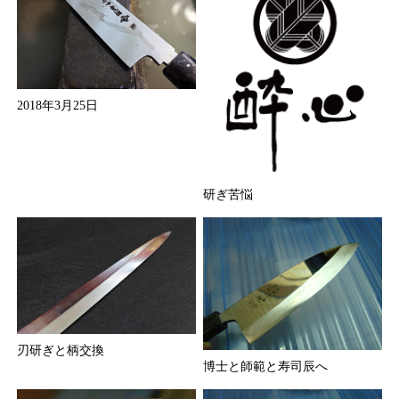
2018年3月25日
研ぎ苦悩
刃研ぎと柄交換
博士と師範と寿司辰へ