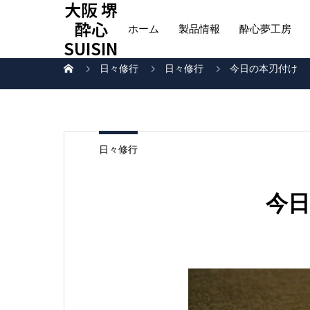
大阪 堺
酔心
ホーム
製品情報
酔心夢工房
SUISIN
日々修行
日々修行
今日の本刃付け
日々修行
今