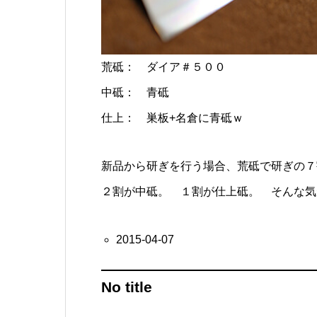
荒砥： ダイア＃５００
中砥： 青砥
仕上： 巣板+名倉に青砥ｗ
新品から研ぎを行う場合、荒砥で研ぎの７
２割が中砥。 １割が仕上砥。 そんな気
2015-04-07
No title