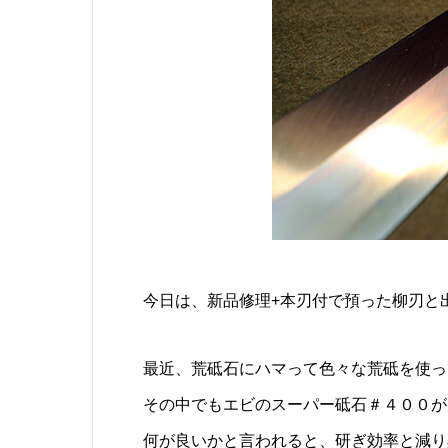
今日は、新品修理+本刃付で預った柳刃と
最近、荒砥石にハマって色々な荒砥を使っ
その中でもエビのスーパー砥石＃４００が
何が良いかと言われると、研ぎ効率と減り