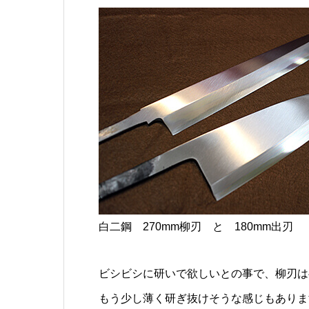
白二鋼 270mm柳刃 と 180mm出刃
ビシビシに研いで欲しいとの事で、柳刃は
もう少し薄く研ぎ抜けそうな感じもありま