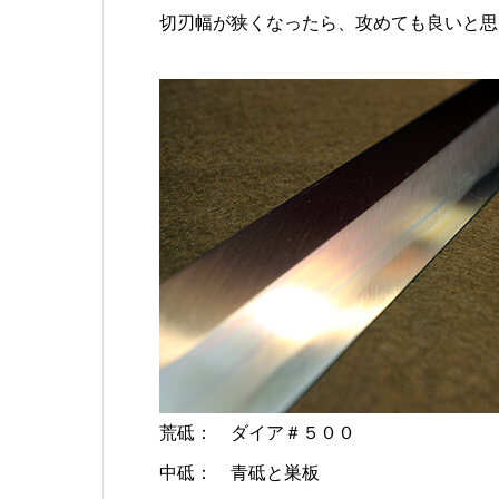
切刃幅が狭くなったら、攻めても良いと思
荒砥： ダイア＃５００
中砥： 青砥と巣板