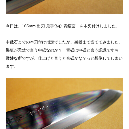
今日は、165mm 出刃 鬼手仏心 表鏡面 を本刃付けしました。
中砥石までの本刃付け指定でしたが、巣板まで当ててみました。
巣板が天然で言う中砥なのか？ 青砥は中砥と言う認識ですｗ
微妙な所ですが、仕上げと言うと合砥かな？っと想像してしまい
ます。