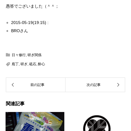
愚答でございました（＾＾；
2015-05-19(19:15) :
BROさん
日々修行
,
研ぎ関係
庖丁
,
研ぎ
,
砥石
,
酔心
関連記事