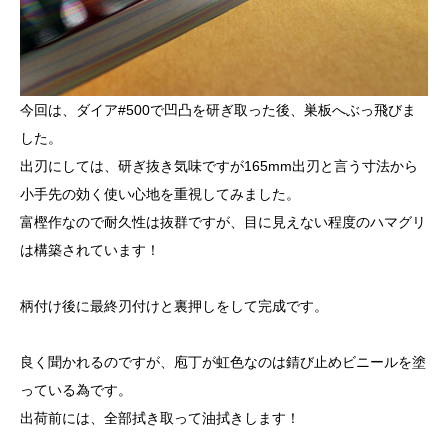
今回は、ダイア#500で凹凸を研ぎ取った後、巣板へぶっ飛びま
した。
出刃にしては、研ぎ抜き気味ですが165mm出刃と言う寸法から
小手先の効く使い心地を重視してみました。
富樫作なので耐久性は抜群ですが、目に見えない程度のハマグリ
は構築されています！
柄付け後に最終刃付けと裏押しをして完成です。
良く聞かれるのですが、庖丁が虹色なのは錆び止めビニールを塗
っている為です。
出荷前には、全部拭き取って油拭きします！