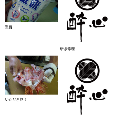
重曹
研ぎ修理
いただき物！