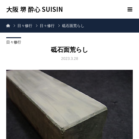
大阪 堺 酔心 SUISIN
日々修行
日々修行
砥石面荒らし
日々修行
砥石面荒らし
2023.3.28