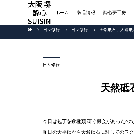
大阪 堺
酔心
ホーム
製品情報
酔心夢工房
SUISIN
日々修行
日々修行
天然砥石、人造砥
日々修行
天然砥
今日は包丁を数種類 研ぐ機会があったの
昨日の大平砥から天然砥石に対してのワク