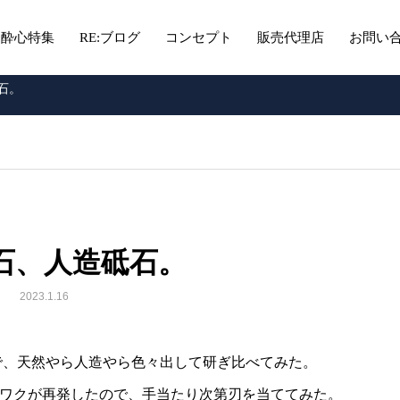
酔心特集
RE:ブログ
コンセプト
販売代理店
お問い
石。
石、人造砥石。
2023.1.16
で、天然やら人造やら色々出して研ぎ比べてみた。
ワクが再発したので、手当たり次第刃を当ててみた。