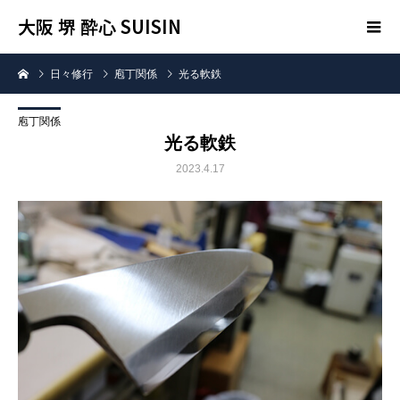
大阪 堺 酔心 SUISIN
日々修行
庖丁関係
光る軟鉄
庖丁関係
光る軟鉄
2023.4.17