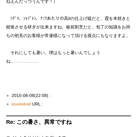
ねえんだっつうんです！）
ｼｸﾞﾏ、ｼｬﾌﾟﾄﾝ、ﾅﾆﾜあたりの高♯の仕上げ砥だと、霞を本焼きと
錯覚させる研ぎが出来ますね。板前割烹だと、包丁の知識をお持
ちの初見のお客様が常連様になって頂ける接点にもなりますよ。
それにしても暑い。堺はもっと暑いんでしょう
ね………………..
2010-08-08(22:08) :
lovekidold
URL :
Re: この暑さ、異常ですね