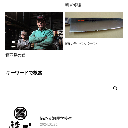
研ぎ修理
敵はチキンボーン
寝不足の種
キーワードで検索
悩める調理学校生
2024.01.31